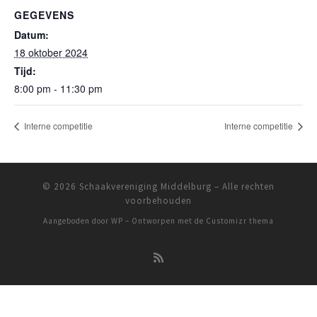
GEGEVENS
Datum:
18 oktober 2024
Tijd:
8:00 pm - 11:30 pm
Interne competitie
Interne competitie
© 2026
Schaakvereniging Middelburg
– Alle rechten
voorbehouden
Aangeboden door
WP
– Ontworpen met de
Customizr thema