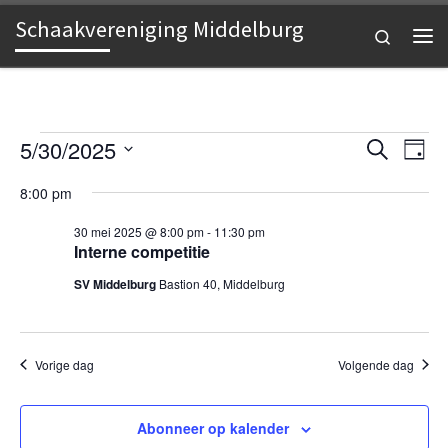
Schaakvereniging Middelburg
Ga naar inhoud
Search
Me
Evenementen in 30 mei 20
E
E
5/30/2025
Z
D
o
v
S
a
v
e
8:00 pm
e
g
e
k
l
e
e
30 mei 2025 @ 8:00 pm
-
11:30 pm
n
e
n
Interne competitie
c
n
e
t
SV Middelburg
Bastion 40, Middelburg
e
m
e
e
e
r
m
e
n
Vorige dag
Volgende dag
e
e
t
n
d
n
w
a
Abonneer op kalender
t