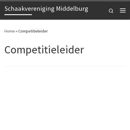
Schaakvereniging Middelburg
Ga naar inhoud
Search
Me
Home
»
Competitieleider
Competitieleider