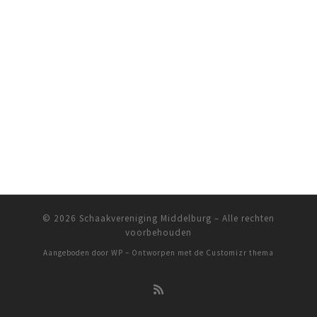
© 2026
Schaakvereniging Middelburg
– Alle rechten
voorbehouden
Aangeboden door
WP
– Ontworpen met de
Customizr thema